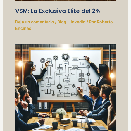
VSM: La Exclusiva Elite del 2%
Deja un comentario
/
Blog
,
Linkedin
/ Por
Roberto
Encinas