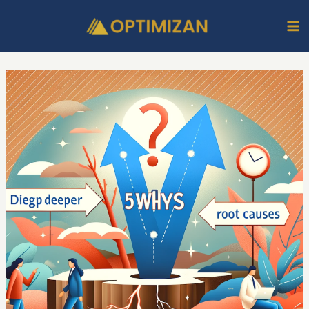
Ir
Ma
al
M
contenido