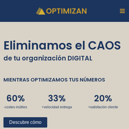
Ir
Ma
al
Me
contenido
Eliminamos el CAOS
de tu
organización DIGITAL
MIENTRAS OPTIMIZAMOS TUS NÚMEROS
60
%
33
%
20
%
-costes inútiles
+velocidad entrega
+satisfación cliente
Descubre cómo