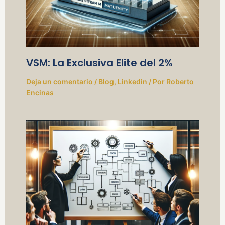
VSM: La Exclusiva Elite del 2%
Deja un comentario
/
Blog
,
Linkedin
/ Por
Roberto
Encinas