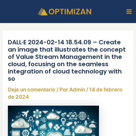
Ir
Ma
al
M
contenido
DALL·E 2024-02-14 18.54.09 – Create
an image that illustrates the concept
of Value Stream Management in the
cloud, focusing on the seamless
integration of cloud technology with
so
Deja un comentario
/ Por
Admin
/
14 de febrero
de 2024