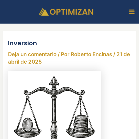
Ir
Ma
al
M
contenido
Inversion
Deja un comentario
/ Por
Roberto Encinas
/
21 de
abril de 2025