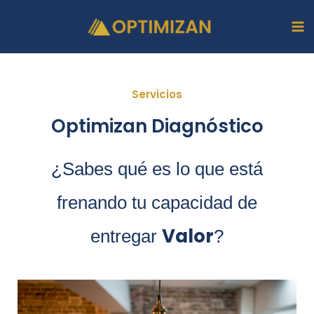
Ir
Ma
al
Me
contenido
Servicios
Optimizan Diagnóstico
¿Sabes qué es lo que está
frenando tu capacidad de
Valor
entregar
?